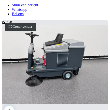
Stuur een bericht
Whatsapp
Bel ons
1
/
9
Groter venster