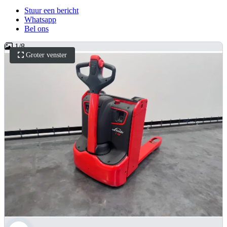
Stuur een bericht
Whatsapp
Bel ons
1
/
8
Groter venster