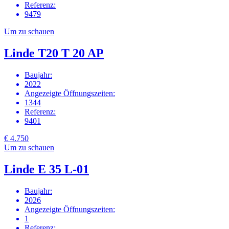
Referenz
:
9479
Um zu schauen
Linde T20 T 20 AP
Baujahr
:
2022
Angezeigte Öffnungszeiten
:
1344
Referenz
:
9401
€ 4.750
Um zu schauen
Linde E 35 L-01
Baujahr
:
2026
Angezeigte Öffnungszeiten
:
1
Referenz
: