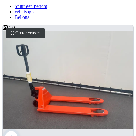
Stuur een bericht
Whatsapp
Bel ons
1
/
9
Groter venster